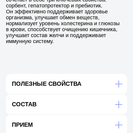
сорбент, гепатопротектор и пребиотик.
Он эффективно поддерживает здоровье
организма, улучшает обмен веществ,
нормализует уровень холестерина и глюкозы
в крови, способствует очищению кишечника,
улучшает состав желчи и поддерживает
иммунную систему.
ПОЛЕЗНЫЕ СВОЙСТВА
Соц. сети:
СОСТАВ
ПРИЕМ
SHOP@GREENVOICE.CLUB
8 995 780-80-28