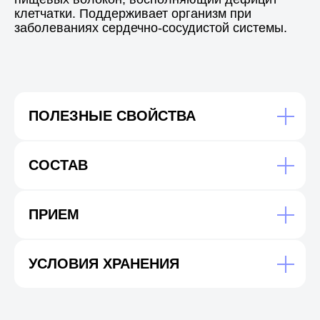
клетчатки. Поддерживает организм при
заболеваниях сердечно-сосудистой системы.
ПОЛЕЗНЫЕ СВОЙСТВА
Соц. сети:
СОСТАВ
SHOP@GREENVOICE.CLUB
ПРИЕМ
8 995 780-80-28
ВРЕМЯ РАБОТЫ ОФИСА: ПН-ПТ
УСЛОВИЯ ХРАНЕНИЯ
10:00-18:00
КАТАЛОГ